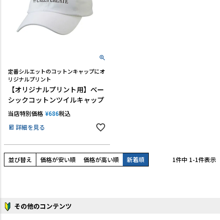
TEL:06-7493-2639
(平日9:00～18:00)
メールで問い合わせる
カテゴリーから選ぶ
定番シルエットのコットンキャップにオ
リジナルプリント
【オリジナルプリント用】ベー
業種・用途から選ぶ
シックコットンツイルキャップ
用語集
当店特別価格
¥
686
税込
詳細を見る
よくある質問
プライバシーポリシー
並び替え
価格が安い順
価格が高い順
新着順
1
件中
1
-
1
件表示
特定商取引法表示
ご利用ガイド
その他のコンテンツ
会社概要