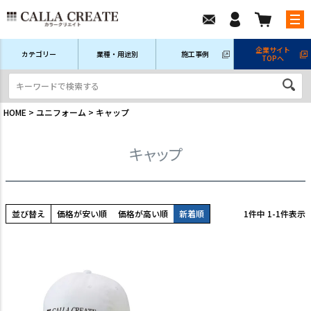
企業サイト
カテゴリー
業種・用途別
施工事例
TOPへ
新規会員登録
ログイン/マイページ
注文履歴
HOME
ユニフォーム
キャップ
キャップ
並び替え
価格が安い順
価格が高い順
新着順
1
件中
1
-
1
件表示