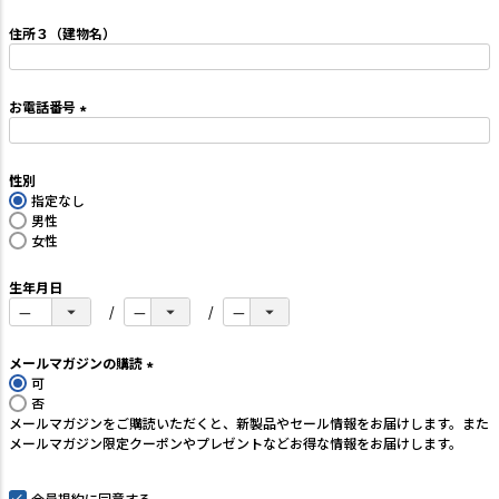
必
須
住所３（建物名）
)
お電話番号
(
必
須
性別
)
指定なし
男性
女性
生年月日
メールマガジンの購読
可
(
否
必
メールマガジンをご購読いただくと、新製品やセール情報をお届けします。また
須
メールマガジン限定クーポンやプレゼントなどお得な情報をお届けします。
)
会員規約
に同意する