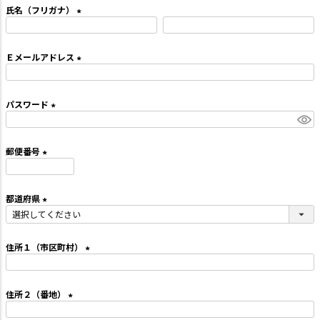
須
氏名（フリガナ）
)
TEL:06-7493-2639
(
(平日9:00～18:00)
必
須
メールで問い合わせる
Ｅメールアドレス
)
(
必
カテゴリーから選ぶ
須
パスワード
)
(
業種・用途から選ぶ
必
須
郵便番号
)
用語集
(
必
須
よくある質問
都道府県
)
(
プライバシーポリシー
必
須
住所１（市区町村）
)
特定商取引法表示
(
必
ご利用ガイド
須
住所２（番地）
)
(
会社概要