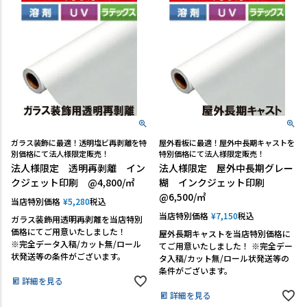
ガラス装飾に最適！透明塩ビ再剥離を特
屋外看板に最適！屋外中長期キャストを
別価格にて法人様限定販売！
特別価格にて法人様限定販売！
法人様限定 透明再剥離 イン
法人様限定 屋外中長期グレー
クジェット印刷 @4,800/㎡
糊 インクジェット印刷
@6,500/㎡
当店特別価格
¥
5,280
税込
当店特別価格
¥
7,150
税込
ガラス装飾用透明再剥離を当店特別
価格にてご用意いたしました！
屋外長期キャストを当店特別価格に
※完全データ入稿/カット無/ロール
てご用意いたしました！ ※完全デー
状発送等の条件がございます。
タ入稿/カット無/ロール状発送等の
条件がございます。
詳細を見る
詳細を見る