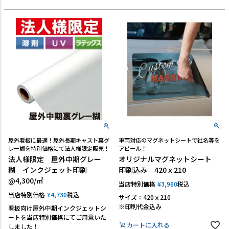
屋外看板に最適！屋外長期キャスト裏グ
車両対応のマグネットシートで社名等を
レー糊を特別価格にて法人様限定販売！
アピール！
法人様限定 屋外中期グレー
オリジナルマグネットシート
糊 インクジェット印刷
印刷込み 420ｘ210
@4,300/㎡
当店特別価格
¥
3,960
税込
当店特別価格
¥
4,730
税込
サイズ：420ｘ210
※印刷代金込み
看板向け屋外中期インクジェットシ
ートを当店特別価格にてご用意いた
カートに入れる
しました！