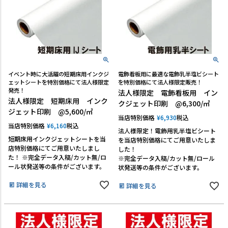
TEL:06-7493-2639
(平日9:00～18:00)
メールで問い合わせる
カテゴリーから選ぶ
イベント時に大活躍の短期床用インクジ
電飾看板用に最適な電飾乳半塩ビシート
ェットシートを特別価格にて法人様限定
を特別価格にて法人様限定販売！
発売！
法人様限定 電飾看板用 イン
業種・用途から選ぶ
法人様限定 短期床用 インク
クジェット印刷 @6,300/㎡
ジェット印刷 @5,600/㎡
用語集
当店特別価格
¥
6,930
税込
当店特別価格
¥
6,160
税込
法人様限定！電飾用乳半塩ビシート
よくある質問
短期床用インクジェットシートを当
を当店特別価格にてご用意いたしま
店特別価格にてご用意いたしまし
した！
た！ ※完全データ入稿/カット無/ロ
※完全データ入稿/カット無/ロール
プライバシーポリシー
ール状発送等の条件がございます。
状発送等の条件がございます。
特定商取引法表示
詳細を見る
詳細を見る
ご利用ガイド
会社概要