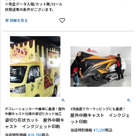
※完全データ入稿/カット無/ロール
状発送等の条件がございます。
詳細を見る
デコレーションカーや痛車に最適！屋外
3次曲面でカーラッピングにも最適！
中期キャスト仕様の姿切りカット加工
屋外中期キャスト インクジェ
姿切り形状カット 屋外中期キ
ット印刷
ャスト インクジェット印刷
当店特別価格
¥
7,150
税込
当店特別価格
¥
10,780
税込