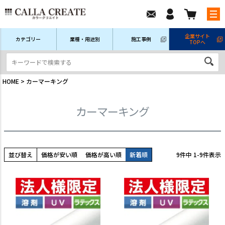
企業サイト
カテゴリー
業種・用途別
施工事例
TOPへ
新規会員登録
ログイン/マイページ
注文履歴
HOME
カーマーキング
カーマーキング
並び替え
価格が安い順
価格が高い順
新着順
9
件中
1
-
9
件表示