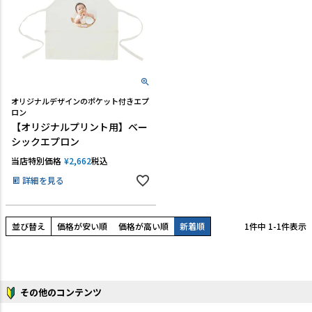
TEL:06-7493-2639
(平日9:00～18:00)
メールで問い合わせる
カテゴリーから選ぶ
オリジナルデザインのポケット付きエプ
ロン
【オリジナルプリント用】ベー
業種・用途から選ぶ
シックエプロン
用語集
当店特別価格
¥
2,662
税込
詳細を見る
よくある質問
プライバシーポリシー
並び替え
価格が安い順
価格が高い順
新着順
1
件中
1
-
1
件表示
特定商取引法表示
ご利用ガイド
その他のコンテンツ
会社概要