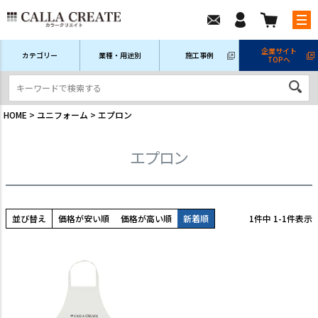
企業サイト
カテゴリー
業種・用途別
施工事例
TOPへ
新規会員登録
ログイン/マイページ
注文履歴
HOME
ユニフォーム
エプロン
エプロン
並び替え
価格が安い順
価格が高い順
新着順
1
件中
1
-
1
件表示