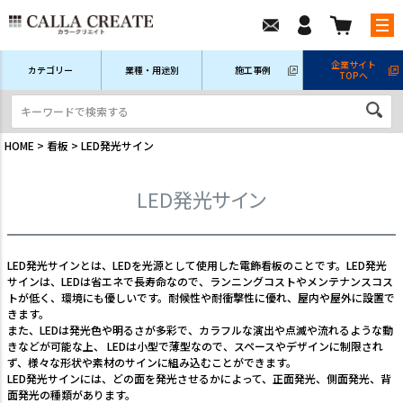
企業サイト
カテゴリー
業種・用途別
施工事例
TOPへ
新規会員登録
ログイン/マイページ
注文履歴
HOME
看板
LED発光サイン
LED発光サイン
LED発光サインとは、LEDを光源として使用した電飾看板のことです。LED発光
サインは、LEDは省エネで長寿命なので、ランニングコストやメンテナンスコス
トが低く、環境にも優しいです。耐候性や耐衝撃性に優れ、屋内や屋外に設置で
きます。
また、LEDは発光色や明るさが多彩で、カラフルな演出や点滅や流れるような動
きなどが可能な上、 LEDは小型で薄型なので、スペースやデザインに制限され
ず、様々な形状や素材のサインに組み込むことができます。
LED発光サインには、どの面を発光させるかによって、正面発光、側面発光、背
面発光の種類があります。