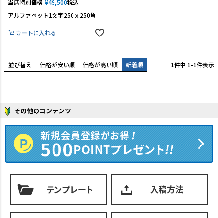
当店特別価格
¥
49,500
税込
アルファベット1文字250ｘ250角
カートに入れる
並び替え
価格が安い順
価格が高い順
新着順
1
件中
1
-
1
件表示
その他のコンテンツ