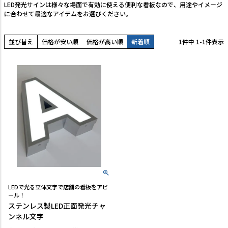
LED発光サインは様々な場面で有効に使える便利な看板なので、用途やイメージ
に合わせて最適なアイテムをお選びください。
TEL:06-7493-2639
(平日9:00～18:00)
メールで問い合わせる
並び替え
価格が安い順
価格が高い順
新着順
1
件中
1
-
1
件表示
カテゴリーから選ぶ
業種・用途から選ぶ
用語集
よくある質問
プライバシーポリシー
特定商取引法表示
LEDで光る立体文字で店舗の看板をアピ
ール！
ご利用ガイド
ステンレス製LED正面発光チャ
ンネル文字
会社概要