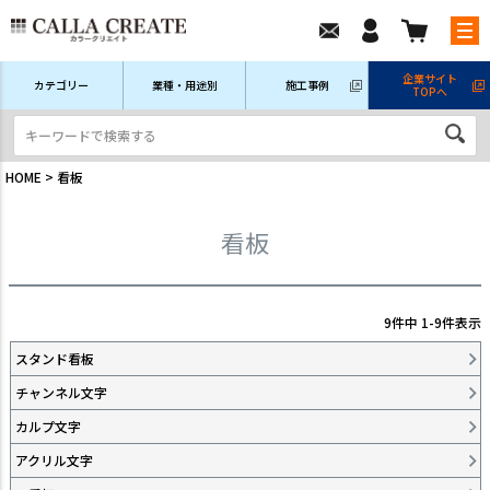
企業サイト
カテゴリー
業種・用途別
施工事例
TOPへ
新規会員登録
ログイン/マイページ
注文履歴
HOME
看板
看板
9
件中
1
-
9
件表示
スタンド看板
チャンネル文字
カルプ文字
アクリル文字