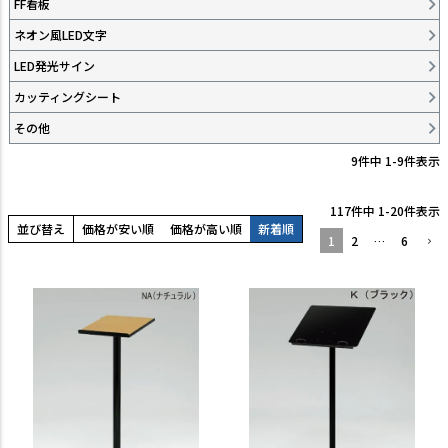
FF看板
TEL:06-7493-2639
ネオン風LED文字
(平日9:00～18:00)
LED発光サイン
メールで問い合わせる
カッティングシート
その他
カテゴリーから選ぶ
9
件中
1
-
9
件表示
業種・用途から選ぶ
117
件中
1
-
20
件表示
並び替え
価格が安い順
価格が高い順
新着順
用語集
1
2
…
6
よくある質問
プライバシーポリシー
特定商取引法表示
ご利用ガイド
会社概要