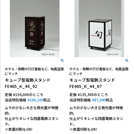
ホテル・旅館の行灯看板など、和風空間
ホテル・旅館の行灯看板など、和風空間
にマッチ
にマッチ
キューブ型電飾スタンド
キューブ型電飾スタンド
FE465_K_44_92
FE465_K_44_67
定価
¥
154,000
のところ
定価
¥
135,300
のところ
当店特別価格
¥
100,100
税込
当店特別価格
¥
87,945
税込
ムラの少ない大きな発光面が特徴
ムラの少ない大きな発光面が特徴
的。
的。
仕上がりキレイな四面電飾スタン
仕上がりキレイな四面電飾スタン
ド。
ド。
※表面印刷もOK!
※表面印刷もOK!