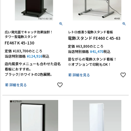
広い発光面でキャッチ効果抜群！
レトロ感漂う電飾スタンド看板
タワー型電飾スタンド
電飾スタンド FE460 C 45-63
FE467 K 45-130
定価
¥
63,800
のところ
定価
¥
183,700
のところ
当店特別価格
¥
41,470
税込
当店特別価格
¥
124,916
税込
昔ながらの電飾スタンド看板！
店内風景やメニューも合わせた店名
※オプションで印刷もOK！
看板におすすめ。
ブラック/ホワイトの2色展開。
詳細を見る
詳細を見る