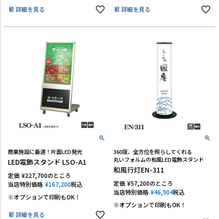
詳細を見る
詳細を見る
商業施設に最適！片面LED発光
360度、全方位を照らしてくれる
丸いフォルムの和風LED電飾スタンド
LED電飾スタンド LSO-A1
和風行灯EN-311
定価
¥
227,700
のところ
定価
¥
57,200
のところ
当店特別価格
¥
167,200
税込
当店特別価格
¥
46,904
税込
※オプションで印刷もOK！
※オプションで印刷もOK！
詳細を見る