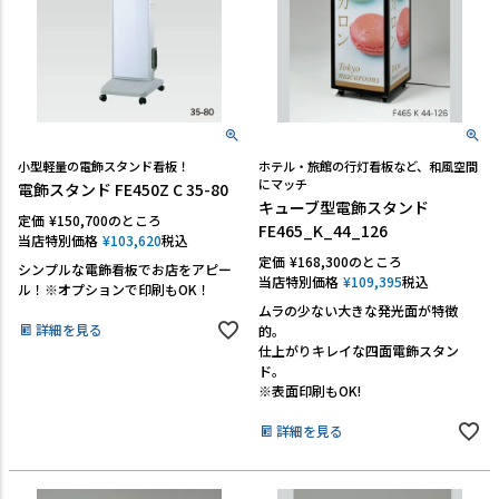
小型軽量の電飾スタンド看板！
ホテル・旅館の行灯看板など、和風空間
にマッチ
電飾スタンド FE450Z C 35-80
キューブ型電飾スタンド
定価
¥
150,700
のところ
FE465_K_44_126
当店特別価格
¥
103,620
税込
定価
¥
168,300
のところ
シンプルな電飾看板でお店をアピー
当店特別価格
¥
109,395
税込
ル！※オプションで印刷もOK！
ムラの少ない大きな発光面が特徴
詳細を見る
的。
仕上がりキレイな四面電飾スタン
ド。
※表面印刷もOK!
詳細を見る