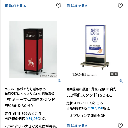
詳細を見る
詳細を見る
ホテル・旅館の行灯看板など、
商業施設に最適！薄型両面LED発光
和風空間にピッタリなLED電飾看板
LED電飾スタンドTSO-B1
LEDキューブ型電飾スタンド
定価
¥
295,900
のところ
FE466-K-30-90
当店特別価格
¥
207,350
税込
定価
¥
141,900
のところ
※オプションで印刷もOK！
当店特別価格
¥
79,860
税込
詳細を見る
ムラの少ない大きな発光面が特長。