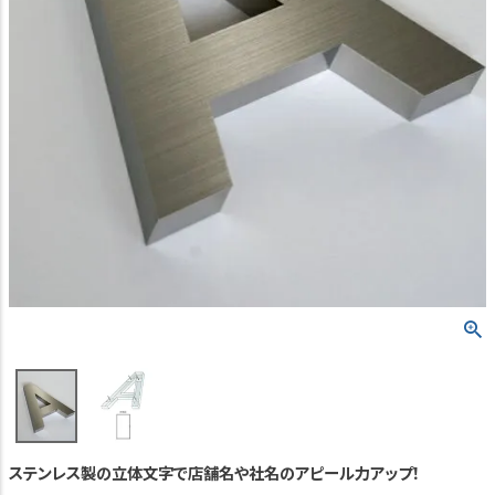
TEL:06-7493-2639
(平日9:00～18:00)
メールで問い合わせる
カテゴリーから選ぶ
業種・用途から選ぶ
用語集
よくある質問
プライバシーポリシー
特定商取引法表示
ご利用ガイド
ステンレス製の立体文字で店舗名や社名のアピール力アップ！
会社概要