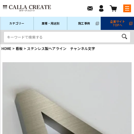
企業サイト
カテゴリー
業種・用途別
施工事例
TOPへ
新規会員登録
ログイン/マイページ
注文履歴
HOME
看板
ステンレス製ヘアライン チャンネル文字