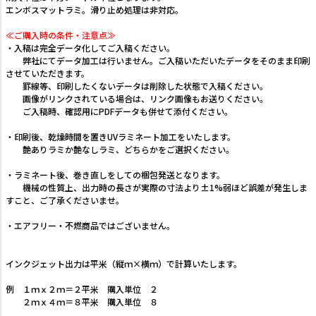
エンボスマットラミ。滑り止め処理は非対応。
≪ご購入時の条件・注意点≫
・入稿は完全データ化してご入稿ください。
弊社にてデータ加工は行いません。ご入稿いただいたデータをそのまま印刷
させていただきます。
罫線等、印刷したくないデータは削除した状態で入稿ください。
画像がリンクされている場合は、リンク画像もお送りください。
ご入稿時、確認用にPDFデータも併せて添付ください。
・印刷後、乾燥時間を置きUVラミネート加工をいたします。
艶ありラミか艶なしラミ、どちらかをご選択ください。
・ラミネート後、巻き直しをしての梱包発送となります。
機械の性質上、出力時の長さが実際の寸法より±1%弱ほど誤差が発生しま
すこと、ご了承くださいませ。
・エアフリー・不燃商品ではございません。
インクジェット出力は平米（縦ｍ×横ｍ）で計算いたします。
例 １ｍｘ２ｍ＝２平米 購入単位 ２
２ｍｘ４ｍ＝８平米 購入単位 ８