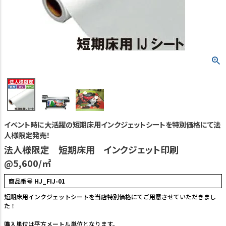
TEL:06-7493-2639
(平日9:00～18:00)
メールで問い合わせる
カテゴリーから選ぶ
業種・用途から選ぶ
用語集
イベント時に大活躍の短期床用インクジェットシートを特別価格にて法
人様限定発売！
よくある質問
法人様限定 短期床用 インクジェット印刷
プライバシーポリシー
@5,600/㎡
商品番号
HJ_FIJ-01
特定商取引法表示
短期床用インクジェットシートを当店特別価格にてご用意させていただきまし
ご利用ガイド
た！
購入単位は平方メートル単位となります。
会社概要