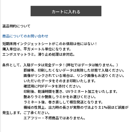
カートに入れる
返品特約について
商品についてのお問い合わせ
短期床用インクジェットシートがこのお値段は他にはない！
購入単位は、平方メートル単位になります。
エンボスマットラミ。滑り止め処理は非対応。
条件として、入稿データは完全データ！(弊社ではデータは触りません。）
罫線等、印刷したくないデータは削除した状態で入稿ください。
画像がリンクされている場合は、リンク画像もお送りください。
いただいたデータをそのまま印刷いたします。
確認用にPDFデータを添付ください。
印刷後、乾燥時間を置き、UVラミネート加工をいたします。
艶ありラミか艶無しラミかをお選びください。
ラミネート後、巻き直しして梱包発送となります。
機械の性質上、出力時の長さが実際の寸法より±1%弱ほど誤差が
発生します。ご了承ください。
エアフリー・不燃商品ではありません。