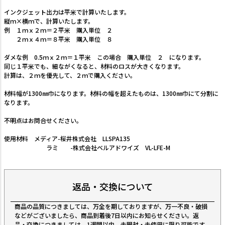
インクジェット出力は平米で計算いたします。
縦ｍ×横ｍで、計算いたします。
例 １ｍｘ２ｍ＝２平米 購入単位 ２
２ｍｘ４ｍ＝８平米 購入単位 ８
ダメな例 0.5ｍｘ２ｍ＝１平米 この場合 購入単位 ２ になります。
同じ１平米でも、細ながくなると、材料のロスが大きくなります。
計算は、２ｍを優先して、２ｍで購入ください。
材料幅が1300㎜巾になります。材料の幅を超えたものは、1300㎜巾にて分割に
なります。
不明点はお問合せください。
使用材料 メディア-桜井株式会社 LLSPA135
ラミ -株式会社ベルアドワイズ VL-LFE-M
返品・交換について
商品の品質につきましては、万全を期しておりますが、万一不良・破損
などがございましたら、商品到着後7日以内にお知らせください。返
品・交換につきましては、1週間以内、未開封・未使用に限り可能です。