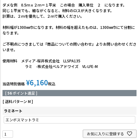
ダメな例 0.5ｍｘ２ｍ＝１平米 この場合 購入単位 ２ になります。
同じ１平米でも、細ながくなると、材料のロスが大きくなります。
計算は、２ｍを優先して、２ｍで購入ください。
材料幅が1300㎜巾になります。材料の幅を超えたものは、1300㎜巾にて分割に
なります。
ご不明点につきましては『商品についての問い合わせ』よりお問い合わせくださ
いませ。
使用材料 メディア-桜井株式会社 LLSPA135
ラミ -株式会社ベルアドワイズ VL-LFE-M
¥
6,160
当店特別価格
税込
[
56
ポイント進呈 ]
送料パターン
M
ラミネート
お気に入りに登録する