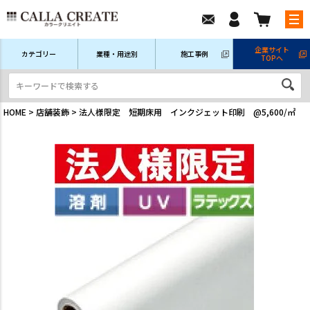
企業サイト
カテゴリー
業種・用途別
施工事例
TOPへ
新規会員登録
ログイン/マイページ
注文履歴
HOME
店舗装飾
法人様限定 短期床用 インクジェット印刷 @5,600/㎡