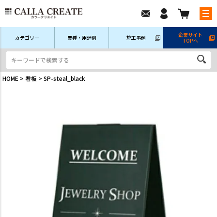
企業サイト
カテゴリー
業種・用途別
施工事例
TOPへ
新規会員登録
ログイン/マイページ
注文履歴
HOME
看板
SP-steal_black