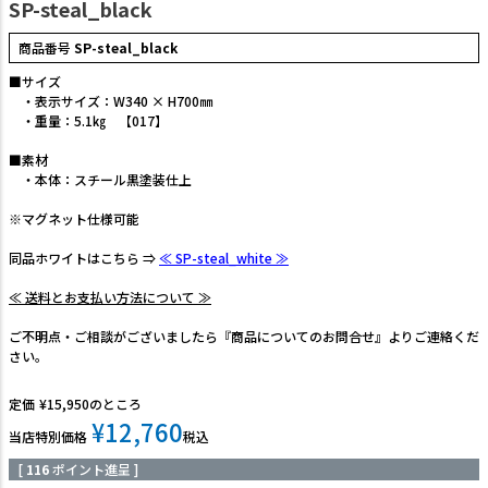
SP-steal_black
商品番号
SP-steal_black
■サイズ
・表示サイズ：W340 × H700㎜
・重量：5.1㎏ 【017】
■素材
・本体：スチール黒塗装仕上
※マグネット仕様可能
同品ホワイトはこちら ⇒
≪ SP-steal_white ≫
≪ 送料とお支払い方法について ≫
ご不明点・ご相談がございましたら『商品についてのお問合せ』よりご連絡くだ
さい。
定価
¥
15,950
のところ
¥
12,760
当店特別価格
税込
[
116
ポイント進呈 ]