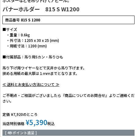
ポスターなどを吊り下げてアピール。
バナーホルダー 815 S W1200
商品番号
815 S 1200
■サイズ
・重量：0.6㎏
・外寸法：1205 x 30 x 25 (mm)
・用紙寸法：1200 (mm)
■付属部品：吊り用Sカン・吊りひも
吊り下げ用ワイヤーなどで天井から吊り下げます。
挟める用紙の最大厚は１ｍｍまでとなります。
≪ 送料とお支払い方法について ≫
ご不明点・ご相談がございましたら『商品についてのお問合せ』よりご連絡くだ
さい。
定価
¥
7,920
のところ
¥
5,390
当店特別価格
税込
[
49
ポイント進呈 ]