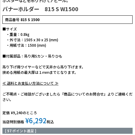
ポスターなどを吊り下げてアピール。
バナーホルダー 815 S W1500
商品番号
815 S 1500
■サイズ
・重量：0.8㎏
・外寸法：1505 x 30 x 25 (mm)
・用紙寸法：1500 (mm)
■付属部品：吊り用Sカン・吊りひも
吊り下げ用ワイヤーなどで天井から吊り下げます。
挟める用紙の最大厚は１ｍｍまでとなります。
≪ 送料とお支払い方法について ≫
ご不明点・ご相談がございましたら『商品についてのお問合せ』よりご連絡くだ
さい。
定価
¥
9,240
のところ
¥
6,292
当店特別価格
税込
[
57
ポイント進呈 ]