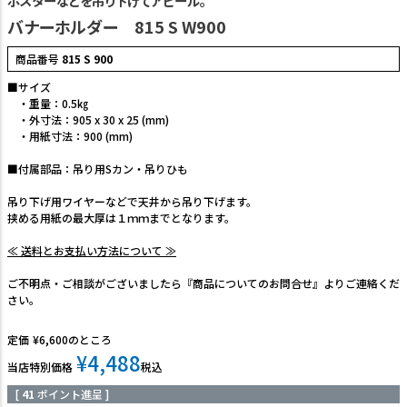
ポスターなどを吊り下げてアピール。
バナーホルダー 815 S W900
商品番号
815 S 900
■サイズ
・重量：0.5㎏
・外寸法：905 x 30 x 25 (mm)
・用紙寸法：900 (mm)
■付属部品：吊り用Sカン・吊りひも
吊り下げ用ワイヤーなどで天井から吊り下げます。
挟める用紙の最大厚は１ｍｍまでとなります。
≪ 送料とお支払い方法について ≫
ご不明点・ご相談がございましたら『商品についてのお問合せ』よりご連絡くだ
さい。
定価
¥
6,600
のところ
¥
4,488
当店特別価格
税込
[
41
ポイント進呈 ]