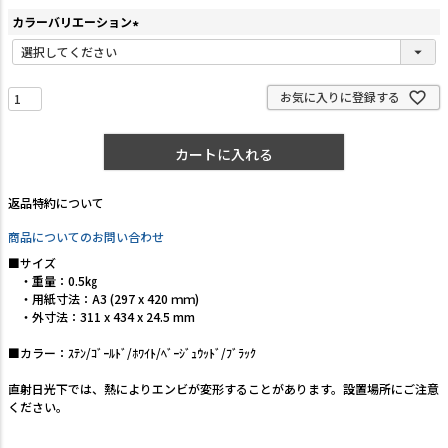
カラーバリエーション
(
必
須
お気に入りに登録する
)
カートに入れる
返品特約について
商品についてのお問い合わせ
■サイズ
・重量：0.5㎏
・用紙寸法：A3 (297 x 420 ｍｍ)
・外寸法：311 x 434 x 24.5 mm
■カラー：ｽﾃﾝ/ｺﾞｰﾙﾄﾞ/ﾎﾜｲﾄ/ﾍﾞｰｼﾞｭｳｯﾄﾞ/ﾌﾞﾗｯｸ
直射日光下では、熱によりエンビが変形することがあります。設置場所にご注意
ください。