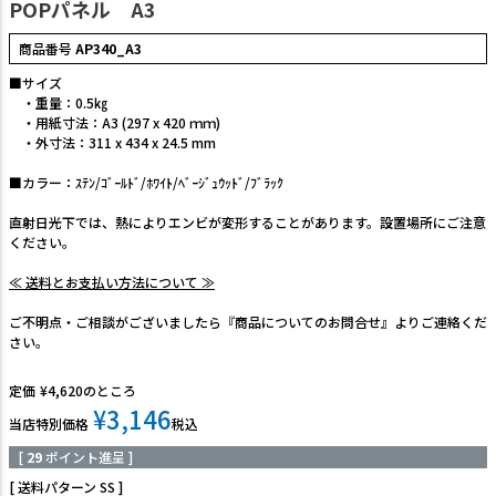
POPパネル A3
商品番号
AP340_A3
■サイズ
・重量：0.5㎏
・用紙寸法：A3 (297 x 420 ｍｍ)
・外寸法：311 x 434 x 24.5 mm
■カラー：ｽﾃﾝ/ｺﾞｰﾙﾄﾞ/ﾎﾜｲﾄ/ﾍﾞｰｼﾞｭｳｯﾄﾞ/ﾌﾞﾗｯｸ
直射日光下では、熱によりエンビが変形することがあります。設置場所にご注意
ください。
≪ 送料とお支払い方法について ≫
ご不明点・ご相談がございましたら『商品についてのお問合せ』よりご連絡くだ
さい。
定価
¥
4,620
のところ
¥
3,146
当店特別価格
税込
[
29
ポイント進呈 ]
送料パターン
SS