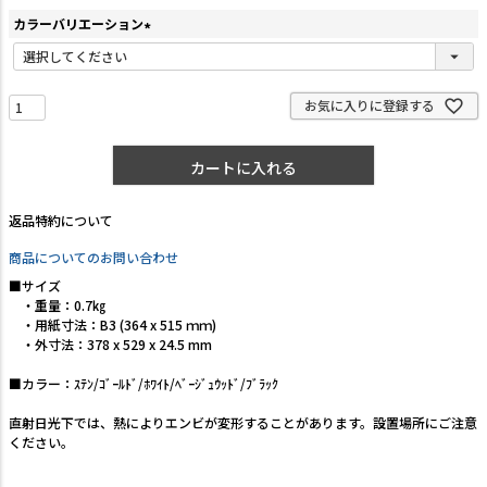
カラーバリエーション
(
必
須
お気に入りに登録する
)
カートに入れる
返品特約について
商品についてのお問い合わせ
■サイズ
・重量：0.7㎏
・用紙寸法：B3 (364 x 515 ｍｍ)
・外寸法：378 x 529 x 24.5 mm
■カラー：ｽﾃﾝ/ｺﾞｰﾙﾄﾞ/ﾎﾜｲﾄ/ﾍﾞｰｼﾞｭｳｯﾄﾞ/ﾌﾞﾗｯｸ
直射日光下では、熱によりエンビが変形することがあります。設置場所にご注意
ください。