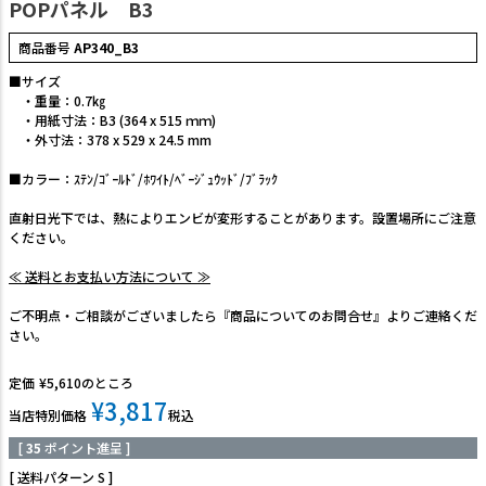
POPパネル B3
商品番号
AP340_B3
■サイズ
・重量：0.7㎏
・用紙寸法：B3 (364 x 515 ｍｍ)
・外寸法：378 x 529 x 24.5 mm
■カラー：ｽﾃﾝ/ｺﾞｰﾙﾄﾞ/ﾎﾜｲﾄ/ﾍﾞｰｼﾞｭｳｯﾄﾞ/ﾌﾞﾗｯｸ
直射日光下では、熱によりエンビが変形することがあります。設置場所にご注意
ください。
≪ 送料とお支払い方法について ≫
ご不明点・ご相談がございましたら『商品についてのお問合せ』よりご連絡くだ
さい。
定価
¥
5,610
のところ
¥
3,817
当店特別価格
税込
[
35
ポイント進呈 ]
送料パターン
S