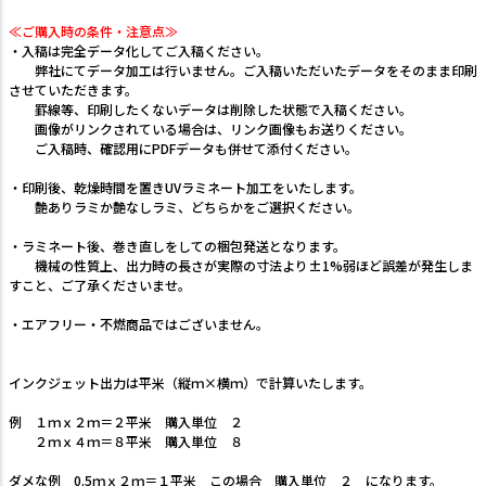
≪ご購入時の条件・注意点≫
・入稿は完全データ化してご入稿ください。
弊社にてデータ加工は行いません。ご入稿いただいたデータをそのまま印刷
させていただきます。
罫線等、印刷したくないデータは削除した状態で入稿ください。
画像がリンクされている場合は、リンク画像もお送りください。
ご入稿時、確認用にPDFデータも併せて添付ください。
・印刷後、乾燥時間を置きUVラミネート加工をいたします。
艶ありラミか艶なしラミ、どちらかをご選択ください。
・ラミネート後、巻き直しをしての梱包発送となります。
機械の性質上、出力時の長さが実際の寸法より±1%弱ほど誤差が発生しま
すこと、ご了承くださいませ。
・エアフリー・不燃商品ではございません。
インクジェット出力は平米（縦ｍ×横ｍ）で計算いたします。
例 １ｍｘ２ｍ＝２平米 購入単位 ２
２ｍｘ４ｍ＝８平米 購入単位 ８
ダメな例 0.5ｍｘ２ｍ＝１平米 この場合 購入単位 ２ になります。