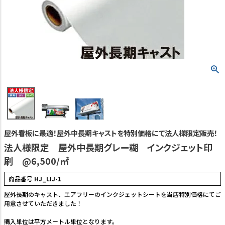
TEL:06-7493-2639
(平日9:00～18:00)
メールで問い合わせる
カテゴリーから選ぶ
業種・用途から選ぶ
用語集
屋外看板に最適！屋外中長期キャストを特別価格にて法人様限定販売！
よくある質問
法人様限定 屋外中長期グレー糊 インクジェット印
刷 @6,500/㎡
プライバシーポリシー
商品番号
HJ_LIJ-1
特定商取引法表示
屋外長期のキャスト、エアフリーのインクジェットシートを当店特別価格にてご
ご利用ガイド
用意させていただきました！
購入単位は平方メートル単位となります。
会社概要