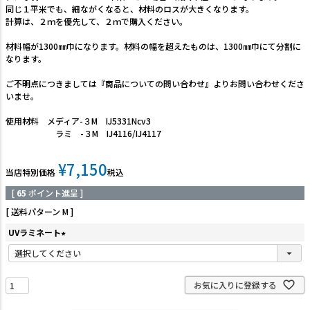
同じ１平米でも、細ながくなると、材料のロスが大きくなります。
計算は、２ｍを優先して、２ｍで購入ください。
材料幅が1300㎜巾になります。材料の幅を超えたものは、1300㎜巾にて分割に
なります。
ご不明点につきましては『商品についての問い合わせ』よりお問い合わせくださ
いませ。
使用材料 メディア-３M IJ5331Ncv3
ラミ -３M IJ4116/IJ4117
¥
7,150
当店特別価格
税込
[
65
ポイント進呈 ]
送料パターン
M
UVラミネート
(
必
須
お気に入りに登録する
)