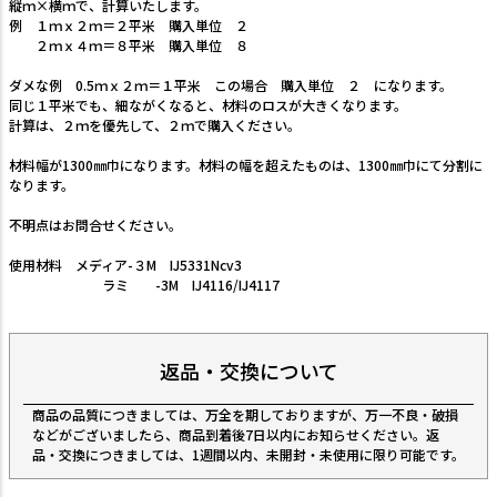
縦ｍ×横ｍで、計算いたします。
例 １ｍｘ２ｍ＝２平米 購入単位 ２
２ｍｘ４ｍ＝８平米 購入単位 ８
ダメな例 0.5ｍｘ２ｍ＝１平米 この場合 購入単位 ２ になります。
同じ１平米でも、細ながくなると、材料のロスが大きくなります。
計算は、２ｍを優先して、２ｍで購入ください。
材料幅が1300㎜巾になります。材料の幅を超えたものは、1300㎜巾にて分割に
なります。
不明点はお問合せください。
使用材料 メディア-３M IJ5331Ncv3
ラミ -3M IJ4116/IJ4117
返品・交換について
商品の品質につきましては、万全を期しておりますが、万一不良・破損
などがございましたら、商品到着後7日以内にお知らせください。返
品・交換につきましては、1週間以内、未開封・未使用に限り可能です。