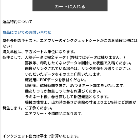
カートに入れる
返品特約について
商品についてのお問い合わせ
屋外長期のキャスト、エアフリーのインクジェットシートがこのお値段は他には
ない！
購入単位は、平方メートル単位になります。
条件として、入稿データは完全データ！(弊社ではデータは触りません。）
罫線等、印刷したくないデータは削除した状態で入稿ください。
画像がリンクされている場合は、リンク画像もお送りください。
いただいたデータをそのまま印刷いたします。
確認用にPDFデータを添付ください。
印刷後、乾燥時間を置き、UVラミネート加工をいたします。
艶ありラミか艶無しラミかをお選びください。
ラミネート後、巻き直しして梱包発送となります。
機械の性質上、出力時の長さが実際の寸法より±1%弱ほど誤差が
発生します。ご了承ください。
エアフリー・不燃商品になります。
インクジェット出力は平米で計算いたします。