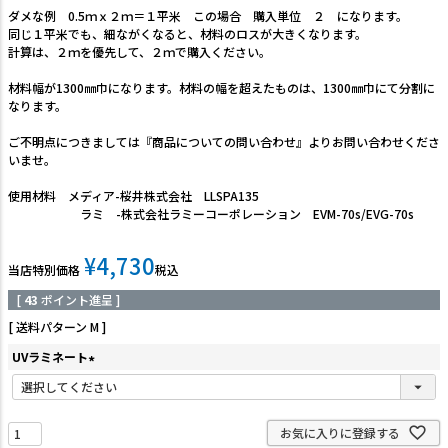
ダメな例 0.5ｍｘ２ｍ＝１平米 この場合 購入単位 ２ になります。
同じ１平米でも、細ながくなると、材料のロスが大きくなります。
計算は、２ｍを優先して、２ｍで購入ください。
材料幅が1300㎜巾になります。材料の幅を超えたものは、1300㎜巾にて分割に
なります。
ご不明点につきましては『商品についての問い合わせ』よりお問い合わせくださ
いませ。
使用材料 メディア-桜井株式会社 LLSPA135
ラミ -株式会社ラミーコーポレーション EVM-70s/EVG-70s
¥
4,730
当店特別価格
税込
[
43
ポイント進呈 ]
送料パターン
M
UVラミネート
(
必
須
お気に入りに登録する
)