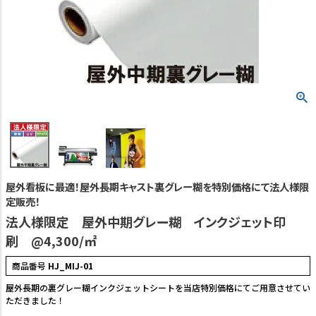
TEL:06-7493-2639
(平日9:00～18:00)
メールで問い合わせる
カテゴリーから選ぶ
業種・用途から選ぶ
用語集
屋外看板に最適！屋外長期キャスト裏グレー糊を特別価格にて法人様限
よくある質問
定販売！
法人様限定 屋外中期グレー糊 インクジェット印
プライバシーポリシー
刷 @4,300/㎡
特定商取引法表示
商品番号
HJ_MIJ-01
ご利用ガイド
屋外長期の裏グレー糊インクジェットシートを当店特別価格にてご用意させてい
ただきました！
会社概要