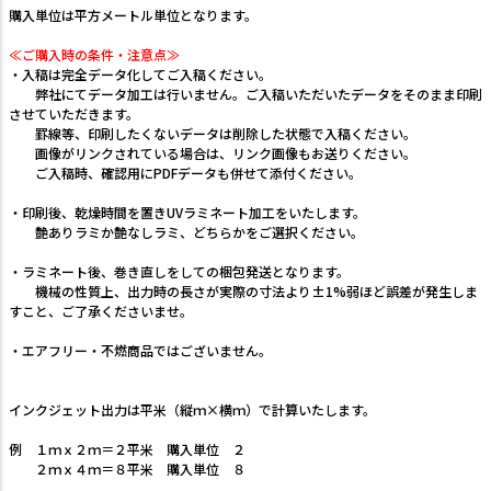
購入単位は平方メートル単位となります。
≪ご購入時の条件・注意点≫
・入稿は完全データ化してご入稿ください。
弊社にてデータ加工は行いません。ご入稿いただいたデータをそのまま印刷
させていただきます。
罫線等、印刷したくないデータは削除した状態で入稿ください。
画像がリンクされている場合は、リンク画像もお送りください。
ご入稿時、確認用にPDFデータも併せて添付ください。
・印刷後、乾燥時間を置きUVラミネート加工をいたします。
艶ありラミか艶なしラミ、どちらかをご選択ください。
・ラミネート後、巻き直しをしての梱包発送となります。
機械の性質上、出力時の長さが実際の寸法より±1%弱ほど誤差が発生しま
すこと、ご了承くださいませ。
・エアフリー・不燃商品ではございません。
インクジェット出力は平米（縦ｍ×横ｍ）で計算いたします。
例 １ｍｘ２ｍ＝２平米 購入単位 ２
２ｍｘ４ｍ＝８平米 購入単位 ８