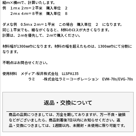
縦ｍ×横ｍで、計算いたします。
例 １ｍｘ２ｍ＝２平米 購入単位 ２
２ｍｘ４ｍ＝８平米 購入単位 ８
ダメな例 0.5ｍｘ２ｍ＝１平米 この場合 購入単位 ２ になります。
同じ１平米でも、細ながくなると、材料のロスが大きくなります。
計算は、２ｍを優先して、２ｍで購入ください。
材料幅が1300㎜巾になります。材料の幅を超えたものは、1300㎜巾にて分割に
なります。
不明点はお問合せください。
使用材料 メディア-桜井株式会社 LLSPA135
ラミ -株式会社ラミーコーポレーション EVM-70s/EVG-70s
返品・交換について
商品の品質につきましては、万全を期しておりますが、万一不良・破損
などがございましたら、商品到着後7日以内にお知らせください。返
品・交換につきましては、1週間以内、未開封・未使用に限り可能です。