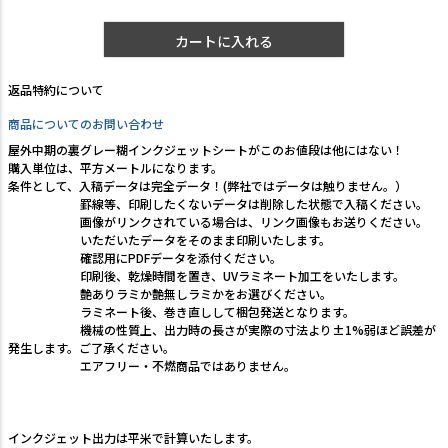
カートに入れる
返品特約について
商品についてのお問い合わせ
屋外中期の裏グレー糊インクジェットシートがこのお値段は他にはない！
購入単位は、平方メートルになります。
条件として、入稿データは完全データ！(弊社ではデータは触りません。）
罫線等、印刷したくないデータは削除した状態で入稿ください。
画像がリンクされている場合は、リンク画像もお送りください。
いただいたデータをそのまま印刷いたします。
確認用にPDFデータを添付ください。
印刷後、乾燥時間を置き、UVラミネート加工をいたします。
艶ありラミか艶無しラミかをお選びください。
ラミネート後、巻き直しして梱包発送となります。
機械の性質上、出力時の長さが実際の寸法より±1%弱ほど誤差が
発生します。ご了承ください。
エアフリー・不燃商品ではありません。
インクジェット出力は平米で計算いたします。