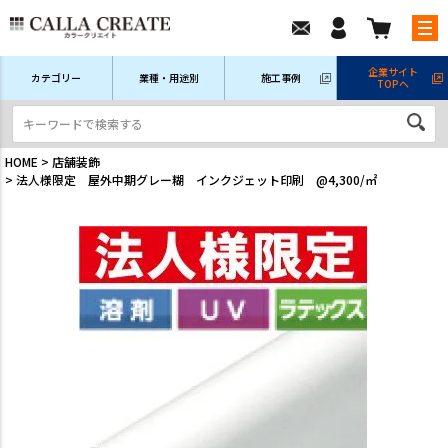
企業サイト
カテゴリー
業種・用途別
施工事例
TOPへ
新規会員登録
ログイン/マイページ
注文履歴
HOME
店舗装飾
法人様限定 屋外中期グレー糊 インクジェット印刷 @4,300/㎡