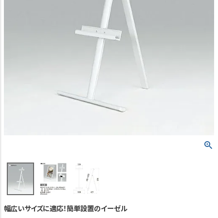
TEL:06-7493-2639
(平日9:00～18:00)
メールで問い合わせる
カテゴリーから選ぶ
業種・用途から選ぶ
用語集
よくある質問
プライバシーポリシー
特定商取引法表示
ご利用ガイド
幅広いサイズに適応！簡単設置のイーゼル
会社概要