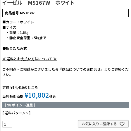
イーゼル MS167W ホワイト
商品番号
MS167W
■カラー：ホワイト
■サイズ
・重量：1.6㎏
・静止安全荷重：5㎏まで
●折りたたみ式
≪ 送料とお支払い方法について ≫
ご不明点・ご相談がございましたら『商品についてのお問合せ』よりご連絡くだ
さい。
定価
¥
14,410
のところ
¥
10,802
当店特別価格
税込
[
98
ポイント進呈 ]
送料パターン
S
お気に入りに登録する