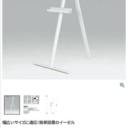
TEL:06-7493-2639
(平日9:00～18:00)
メールで問い合わせる
カテゴリーから選ぶ
業種・用途から選ぶ
用語集
よくある質問
プライバシーポリシー
特定商取引法表示
ご利用ガイド
幅広いサイズに適応！簡単設置のイーゼル
会社概要