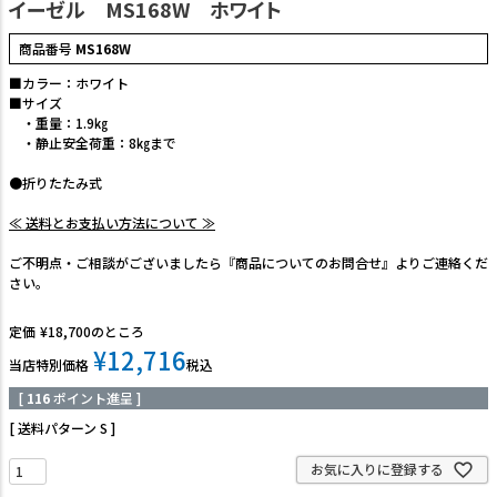
イーゼル MS168W ホワイト
商品番号
MS168W
■カラー：ホワイト
■サイズ
・重量：1.9㎏
・静止安全荷重：8㎏まで
●折りたたみ式
≪ 送料とお支払い方法について ≫
ご不明点・ご相談がございましたら『商品についてのお問合せ』よりご連絡くだ
さい。
定価
¥
18,700
のところ
¥
12,716
当店特別価格
税込
[
116
ポイント進呈 ]
送料パターン
S
お気に入りに登録する