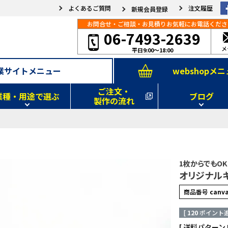
よくあるご質問
注文履歴
新規会員登録
お問合せ・ご相談・お見積りお気軽にお電話くださ
06-7493-2639
メ
平日9:00～18:00
webshopメ
業サイトメニュー
ご注文・
業種・用途で選ぶ
ブログ
製作の流れ
文字
アクリル文字
FF看板
ネオン風LED文字
LED発光サイン
内装、外装の施工事例
・webshopおすすめ商品
・スタッフの
り
タペストリー
横断幕
のれん
提灯
その他
1枚からでもO
オリジナル
カー
ウィンドブレーカー
エプロン
キャップ
その他
商品番号
canv
美容室
イベント展示会
[
120
ポイント進
アクリルキーホルダー
その他
送料パターン