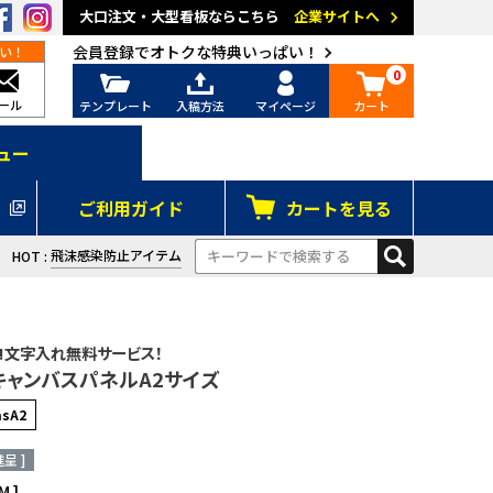
大口注文・大型看板ならこちら
企業サイトへ
keyboard_arrow_right
会員登録でオトクな特典いっぱい！
い！
0
ール
テンプレート
入稿方法
マイページ
カート
ニュー
ご利用ガイド
カートを見る
飛沫感染防止アイテム
HOT :
カッティングシート
その他
つぶやき
・news
K!文字入れ無料サービス！
キャンバスパネルA2サイズ
asA2
居酒屋
呈 ]
M