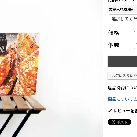
文字入れ依頼
(
必
須
カーマーキング
価格:
)
個数:
お気に入りに
返品特約につ
商品について
レビューを