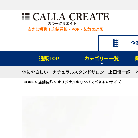
安さに挑戦！店舗看板・POP・装飾の通販
企
通販TOP
カテゴリー一覧
体にやさしい ナチュラルスタンドサロン 上田慎一郎
看板
スタンド看板
チャンネル文字
カルプ
・施工事例一覧
・サインデザイン施工事例
・
HOME
店舗装飾
オリジナルキャンバスパネルA2サイズ
店舗装飾
キャンバスパネル
内装工事
のぼ
ユニフォーム
Tシャツ
ポロシャツ
パー
カフェ・バー
グッズ製作
バッグ
ステッカー
マスク