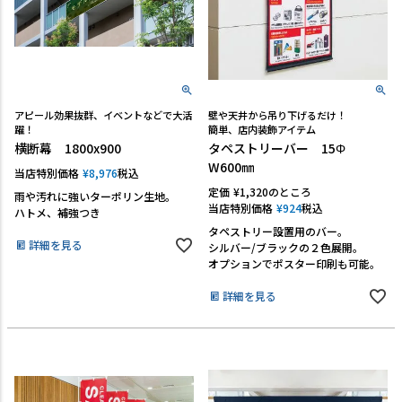
アピール効果抜群、イベントなどで大活
壁や天井から吊り下げるだけ！
躍！
簡単、店内装飾アイテム
横断幕 1800x900
タペストリーバー 15Φ
W600㎜
当店特別価格
¥
8,976
税込
定価
¥
1,320
のところ
雨や汚れに強いターポリン生地。
当店特別価格
¥
924
税込
ハトメ、補強つき
タペストリー設置用のバー。
詳細を見る
シルバー/ブラックの２色展開。
オプションでポスター印刷も可能。
詳細を見る