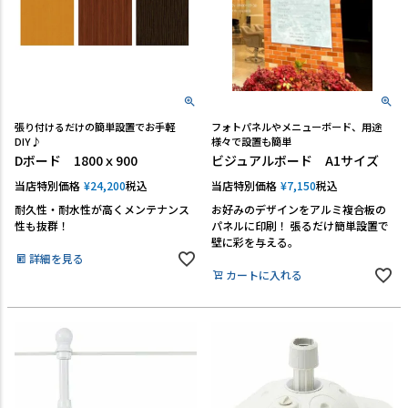
張り付けるだけの簡単設置でお手軽
フォトパネルやメニューボード、用途
DIY♪
様々で設置も簡単
Dボード 1800ｘ900
ビジュアルボード A1サイズ
当店特別価格
¥
24,200
税込
当店特別価格
¥
7,150
税込
耐久性・耐水性が高くメンテナンス
お好みのデザインをアルミ複合板の
性も抜群！
パネルに印刷！ 張るだけ簡単設置で
壁に彩を与える。
詳細を見る
カートに入れる