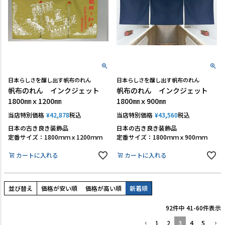
日本らしさを醸し出す帆布のれん
日本らしさを醸し出す帆布のれん
帆布のれん インクジェット
帆布のれん インクジェット
1800㎜ｘ1200㎜
1800㎜ｘ900㎜
当店特別価格
¥
42,878
税込
当店特別価格
¥
43,560
税込
日本の古き良き装飾品
日本の古き良き装飾品
定番サイズ：1800ｍｍｘ1200ｍｍ
定番サイズ：1800ｍｍｘ900ｍｍ
カートに入れる
カートに入れる
並び替え
価格が安い順
価格が高い順
新着順
92
件中
41
-
60
件表示
1
2
3
4
5