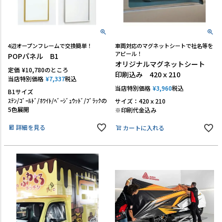
4辺オープンフレームで交換簡単！
車両対応のマグネットシートで社名等を
アピール！
POPパネル B1
オリジナルマグネットシート
定価
¥
10,780
のところ
印刷込み 420ｘ210
当店特別価格
¥
7,337
税込
当店特別価格
¥
3,960
税込
B1サイズ
ｽﾃﾝ/ｺﾞｰﾙﾄﾞ/ﾎﾜｲﾄ/ﾍﾞｰｼﾞｭｳｯﾄﾞ/ﾌﾞﾗｯｸの
サイズ：420ｘ210
5色展開
※印刷代金込み
詳細を見る
カートに入れる