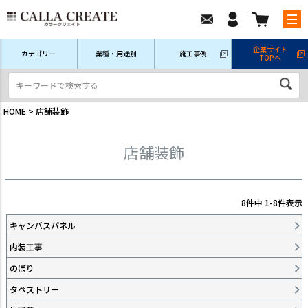
企業サイト
カテゴリー
業種・用途別
施工事例
TOPへ
新規会員登録
ログイン/マイページ
注文履歴
HOME
店舗装飾
店舗装飾
8
件中
1
-
8
件表示
キャンバスパネル
内装工事
のぼり
タペストリー