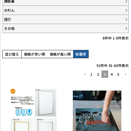
横断幕
TEL:06-7493-2639
のれん
(平日9:00～18:00)
提灯
メールで問い合わせる
その他
8
件中
1
-
8
件表示
カテゴリーから選ぶ
業種・用途から選ぶ
並び替え
価格が安い順
価格が高い順
新着順
92
件中
41
-
60
件表示
用語集
1
2
3
4
5
よくある質問
プライバシーポリシー
特定商取引法表示
ご利用ガイド
会社概要