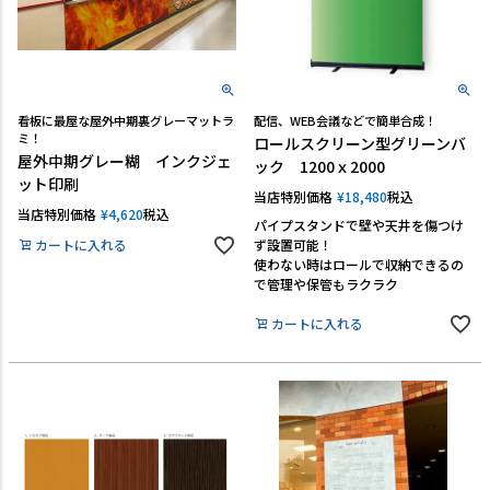
看板に最屋な屋外中期裏グレーマットラ
配信、WEB会議などで簡単合成！
ミ！
ロールスクリーン型グリーンバ
屋外中期グレー糊 インクジェ
ック 1200ｘ2000
ット印刷
当店特別価格
¥
18,480
税込
当店特別価格
¥
4,620
税込
パイプスタンドで壁や天井を傷つけ
カートに入れる
ず設置可能！
使わない時はロールで収納できるの
で管理や保管もラクラク
カートに入れる