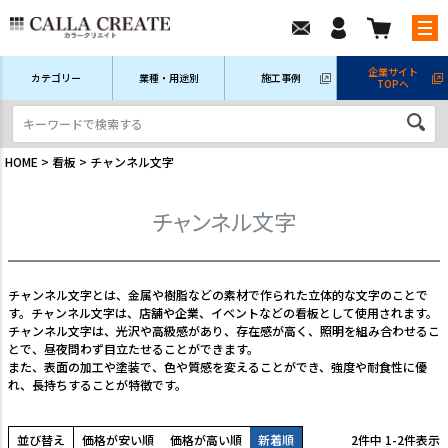
企業サイト
カテゴリー
業種・用途別
施工事例
TOPへ
新規会員登録
ログイン/マイページ
注文履歴
HOME
看板
チャンネル文字
チャンネル文字
チャンネル文字とは、金属や樹脂などの素材で作られた立体的な文字のことで
す。チャンネル文字は、店舗や企業、イベントなどの看板として使用されます。
チャンネル文字は、光沢や高級感があり、存在感が高く、照明を組み合わせるこ
とで、昼夜問わず目立たせることができます。
また、表面の加工や塗装で、色や質感を変えることができ、強度や耐食性に優
れ、長持ちすることが特徴です。
並び替え
価格が安い順
価格が高い順
新着順
2
件中
1
-
2
件表示