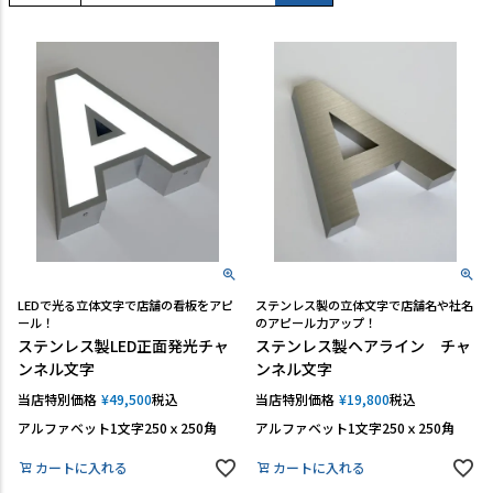
TEL:06-7493-2639
(平日9:00～18:00)
メールで問い合わせる
カテゴリーから選ぶ
業種・用途から選ぶ
用語集
よくある質問
LEDで光る立体文字で店舗の看板をアピ
ステンレス製の立体文字で店舗名や社名
ール！
のアピール力アップ！
ステンレス製LED正面発光チャ
ステンレス製ヘアライン チャ
プライバシーポリシー
ンネル文字
ンネル文字
特定商取引法表示
当店特別価格
¥
49,500
税込
当店特別価格
¥
19,800
税込
アルファベット1文字250ｘ250角
アルファベット1文字250ｘ250角
ご利用ガイド
カートに入れる
カートに入れる
会社概要