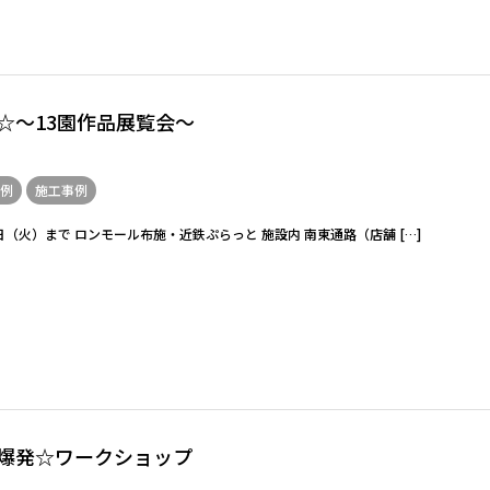
☆～13園作品展覧会～
例
施工事例
1日（火）まで ロンモール布施・近鉄ぷらっと 施設内 南東通路（店舗 […]
爆発☆ワークショップ