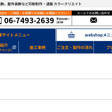
装飾、屋外装飾など印刷制作・通販 カラークリエイト
問合せ・ご相談・お見積りお気軽にお電話ください！
メールでのお問い合わせ
06-7493-2639
平日9:00～
18:00
webshopメ
業サイトメニュー
紹介
施工事例
ご注文・製作の流れ
ブ
グページ）
内装、外装の施工事例
・webshopおすすめ商品
・スタッフの